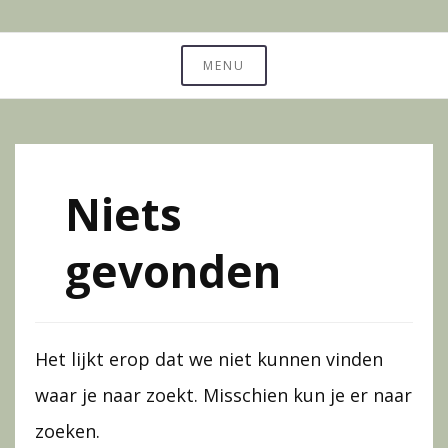
Ga
Sound Bath – Crystal Sound Bowls – Chakra Healing
naar
MENU
Vibe Studio
de
inhoud
Niets
gevonden
Het lijkt erop dat we niet kunnen vinden
waar je naar zoekt. Misschien kun je er naar
zoeken.